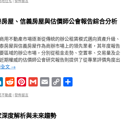
用地住宅
|
發佈留言
泰房屋、信義房屋與估價師公會報告綜合分析
商用不動產市場逐漸從傳統的辦公租賃模式邁向資產升級、
泰房屋與信義房屋作為商辦市場上的領先業者，其年度報告
要區域的辦公市場，分別從租金走勢、空置率、交易量及企
近期權威的估價師公會研究報告則提供了從專業評價角度出
讀全文
→
enger
ne
LinkedIn
Reddit
Pinterest
Gmail
Email
Copy
分
Link
享
是不動產
|
發佈留言
家深度解析與未來趨勢