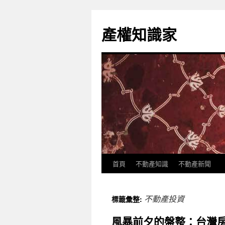
跳
至
產權知識家
主
要
內
容
首頁
不動產知識
不動產新聞
不動產投資
標籤彙整:
風暴前夕的盤整：台灣