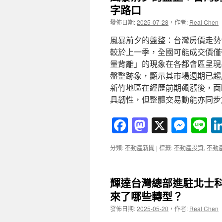
字路口
發佈日期:
2025-07-28
，
作者:
Real Chen
風暴前夕的盤整：台灣房價走勢
較於上一季，全國可能成交價僅
量背離」的現象在各都會區呈現
盤整跡象，顯示其市場週期已趨
新竹地區在經歷前期飆漲後，面
具韌性，但整體交易動能亦同
Facebook
Mastodon
X
Mess
Li
分類:
不動產新聞
|
標籤:
不動產投資
,
不動
輝達台灣總部進駐北士
來了哪些轉型？
發佈日期:
2025-05-20
，
作者:
Real Chen