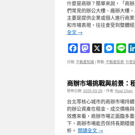
什麼是商辦？簡單來說，「商辦
們常見的辦公大樓、廠辦大樓，
主要是提供企業或個人進行商業
和市場表現，往往會受到整體經
全文
→
Facebook
Mastodon
X
Mess
Li
分類:
不動產知識
|
標籤:
不動產投資
,
什麼
商辦市場挑戰與前景：
發佈日期:
2025-03-29
，
作者:
Real Chen
台北等核心城市的商辦市場持續
的辦公資產在租金、成交價格與
效應來看，商辦市場正面臨多重
下，商辦市場能否保持長期穩健
析。
閱讀全文
→