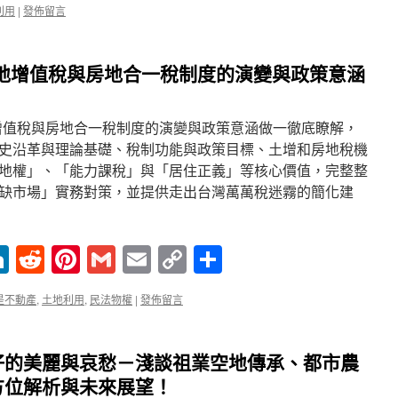
利用
|
發佈留言
土地增值稅與房地合一稅制度的演變與政策意涵
增值稅與房地合一稅制度的演變與政策意涵做一徹底瞭解，
史沿革與理論基礎、稅制功能與政策目標、土增和房地稅機
地權」、「能力課稅」與「居住正義」等核心價值，完整整
缺市場」實務對策，並提供走出台灣萬萬稅迷霧的簡化建
enger
ne
LinkedIn
Reddit
Pinterest
Gmail
Email
Copy
分
Link
享
是不動產
,
土地利用
,
民法物權
|
發佈留言
仔的美麗與哀愁－淺談祖業空地傳承、都市農
方位解析與未來展望！