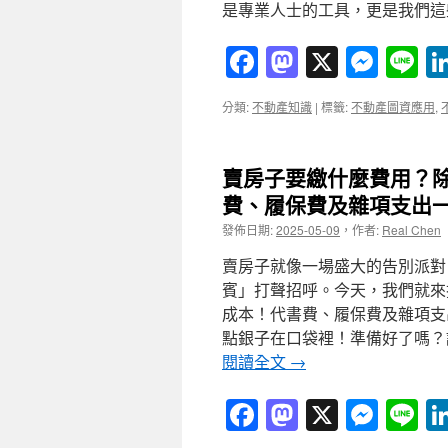
是專業人士的工具，更是我們這
Facebook
Mastodon
X
Mess
Li
分類:
不動產知識
|
標籤:
不動產圖資應用
,
賣房子要繳什麼費用？
費、履保費及雜項支出
發佈日期:
2025-05-09
，
作者:
Real Chen
賣房子就像一場盛大的告別派對
賓」打聲招呼。今天，我們就來
成本！代書費、履保費及雜項支
點銀子在口袋裡！準備好了嗎？
閱讀全文
→
Facebook
Mastodon
X
Mess
Li