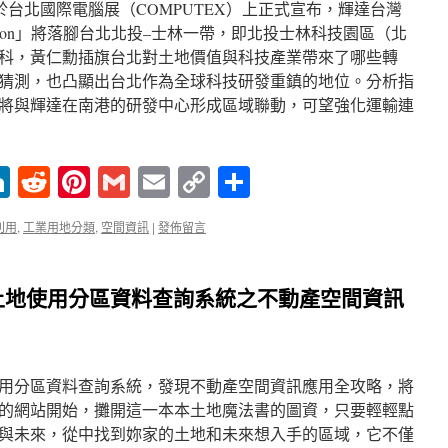
勳於台北國際電腦展（COMPUTEX）上正式宣布，輝達台灣
ellation」將落腳台北北投–士林一帶，即北投士林科技園區（北
科，黃仁勳插旗台北對土地價值與科技產業帶來了哪些轉
猜測，也凸顯出台北作為全球科技研發重鎮的地位。分析指
將與輝達在南港的研發中心形成區域聯動，可望強化運輸連
enger
ne
LinkedIn
Reddit
Pinterest
Gmail
Email
Copy
分
Link
享
利用
,
工業用地分類
,
空間資訊
|
發佈留言
土地使用分區資料查詢系統之不動產空間資訊
用分區資料查詢系統，發現不動產空間資訊應用全攻略，將
的網站開始，攤開這一本本土地魔法書的圖資，只要輕輕點
與未來，從中找到妳家的土地和未來想入手的區域，它不僅