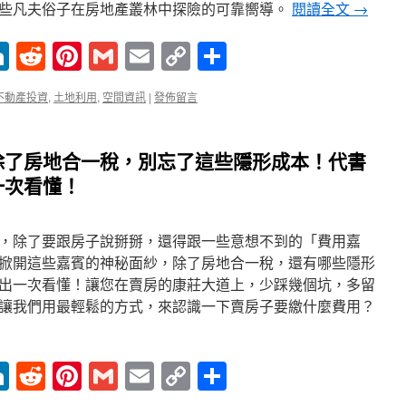
些凡夫俗子在房地產叢林中探險的可靠嚮導。
閱讀全文
→
enger
ne
LinkedIn
Reddit
Pinterest
Gmail
Email
Copy
分
Link
享
不動產投資
,
土地利用
,
空間資訊
|
發佈留言
除了房地合一稅，別忘了這些隱形成本！代書
一次看懂！
，除了要跟房子說掰掰，還得跟一些意想不到的「費用嘉
掀開這些嘉賓的神秘面紗，除了房地合一稅，還有哪些隱形
出一次看懂！讓您在賣房的康莊大道上，少踩幾個坑，多留
讓我們用最輕鬆的方式，來認識一下賣房子要繳什麼費用？
enger
ne
LinkedIn
Reddit
Pinterest
Gmail
Email
Copy
分
Link
享