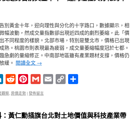
告別黃金十年，迎向理性與分化的十字路口，數據顯示，相
微幅波動，然成交量指數卻出現近四成的劇烈萎縮，此「價
出不同程度的樣貌。北部市場，特別是雙北市，價格已出現
成熟。桃園市則表現最為疲弱，成交量萎縮幅度冠於七都。
臨急劇的量縮修正。中南部地區雖有產業題材支撐，價格仍
步放緩。
閱讀全文
→
enger
ne
LinkedIn
Reddit
Pinterest
Gmail
Email
Copy
分
Link
享
產觀察
,
房價走勢
|
發佈留言
科：黃仁勳插旗台北對土地價值與科技產業帶