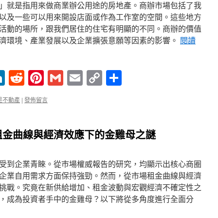
」就是指用來做商業辦公用途的房地產。商辦市場包括了我
以及一些可以用來開設店面或作為工作室的空間。這些地方
活動的場所，跟我們居住的住宅有明顯的不同。商辦的價值
濟環境、產業發展以及企業擴張意願等因素的影響。
閱讀
enger
ne
LinkedIn
Reddit
Pinterest
Gmail
Email
Copy
分
Link
享
是不動產
|
發佈留言
租金曲線與經濟效應下的金雞母之謎
受到企業青睞。從巿場權威報告的研究，均顯示出核心商圈
企業自用需求方面保持強勁。然而，從市場租金曲線與經濟
挑戰。究竟在新供給增加、租金波動與宏觀經濟不確定性之
，成為投資者手中的金雞母？以下將從多角度進行全面分