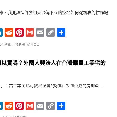
來，我見證過許多祖先流傳下來的空地如何從初衷的耕作場
enger
ne
LinkedIn
Reddit
Pinterest
Gmail
Email
Copy
分
Link
享
是不動產
,
土地利用
|
發佈留言
可以買嗎？外國人與法人在台灣購買工業宅的
流」：當工業宅也可變出溫馨的家時 說到台灣的房地產 …
enger
ne
LinkedIn
Reddit
Pinterest
Gmail
Email
Copy
分
Link
享