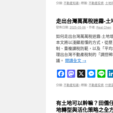
分類:
不動產知識
|
標籤:
不動產投資
,
土地
走出台灣萬萬稅迷霧-
發佈日期:
2025-05-06
，
作者:
Real Chen
如何走出台灣萬萬稅迷霧-土地
本文將以淺顯易懂的方式，從歷
制、重複課稅防範，以及「平均
理出台灣不動產稅制的「調控稀
議。
閱讀全文
→
Facebook
Mastodon
X
Mess
Li
分類:
不動產知識
|
標籤:
不動產投資
,
什麼
有土地可以幹嘛？田僑
地轉型與活化策略之全