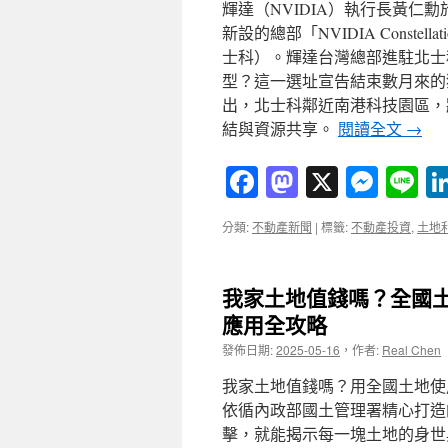
輝達（NVIDIA）執行長黃仁
新設的總部「NVIDIA Const
士科）。輝達台灣總部進駐北士
型？這一選址宣告結束數月來的
出，北士科鄰近南港科技園區，
結與資源共享。
閱讀全文
→
Facebook
Mastodon
X
Mess
Li
分類:
不動產新聞
|
標籤:
不動產投資
,
土地
我家土地值錢嗎？全國
應用全攻略
發佈日期:
2025-05-16
，
作者:
Real Chen
我家土地值錢嗎？用全國土地使
依循內政部國土管理署精心打造
擊，就能揭示每一塊土地的身世