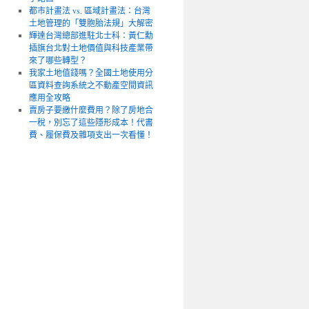
都市計畫法 vs. 區域計畫法：台灣
土地管理的「雙胞胎法規」大解密
輝達台灣總部進駐北士科：黃仁勳
插旗台北對土地價值與科技產業帶
來了哪些轉型？
我家土地值錢嗎？全國土地使用分
區資料查詢系統之不動產空間資訊
應用全攻略
賣房子要繳什麼費用？除了房地合
一稅，別忘了這些隱形成本！代書
費、履保費及雜項支出一次看懂！