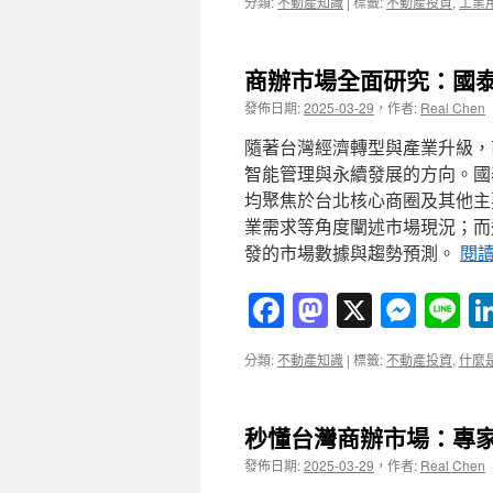
分類:
不動產知識
|
標籤:
不動產投資
,
工業
商辦市場全面研究：國
發佈日期:
2025-03-29
，
作者:
Real Chen
隨著台灣經濟轉型與產業升級，
智能管理與永續發展的方向。國
均聚焦於台北核心商圈及其他主
業需求等角度闡述市場現況；而
發的市場數據與趨勢預測。
閱
Facebook
Mastodon
X
Mess
Li
分類:
不動產知識
|
標籤:
不動產投資
,
什麼
秒懂台灣商辦市場：專
發佈日期:
2025-03-29
，
作者:
Real Chen