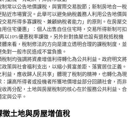
稅制常以公告地價課稅，與實際交易脫節；新制房地合一稅
更貼近市場實況。此舉可以避免納稅義務人利用公告地價與
按交易所得多寡課稅、兼顧納稅者能力」的原則​。在房屋交
自用住宅優惠」：個人出售自住住宅時，交易所得新制可扣
分再以10%優惠稅率課徵，另外針對換屋也設有退稅抵稅機
整體來看，稅制修法的方向是建立透明合理的課稅制度，並
免對一般市民造成不當負擔​。
項稅制均強調將資產增值利得轉化為公共利益。政府明文將
宅政策與社會福利支出，以縮小貧富差距、落實居住正義。
之利益，應收歸人民共享」體現了稅制的精神，也轉化為現
求：讓高所得者或投機者所獲地價增益部分回饋社會，而非
稅收再分配，土地與房屋稅制的核心在於服務公共利益、合
穩定與公平。
課徵土地與房屋增值稅