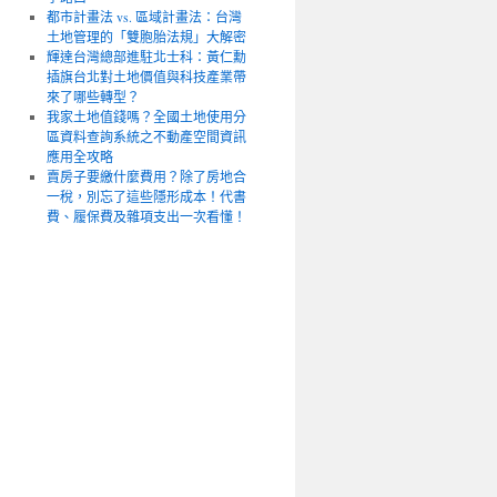
都市計畫法 vs. 區域計畫法：台灣
土地管理的「雙胞胎法規」大解密
輝達台灣總部進駐北士科：黃仁勳
插旗台北對土地價值與科技產業帶
來了哪些轉型？
我家土地值錢嗎？全國土地使用分
區資料查詢系統之不動產空間資訊
應用全攻略
賣房子要繳什麼費用？除了房地合
一稅，別忘了這些隱形成本！代書
費、履保費及雜項支出一次看懂！