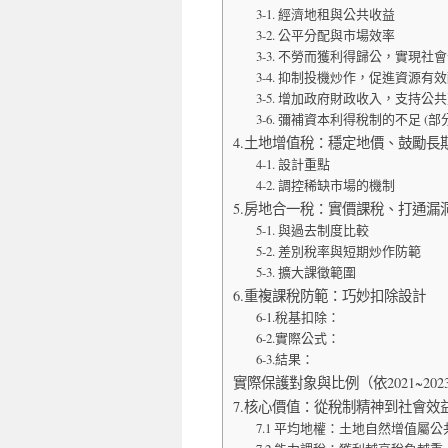
3-1. 經濟地租與公共收益
3-2. 公平分配與市場效率
3-3. 不勞而獲利得歸公，實現社
3-4. 抑制投機炒作，促進資源有
3-5. 增加政府財政收入，支持公
3-6. 彌補資本利得稅制的不足 (部
4.土地增值稅：穩定地價、鼓勵長
4-1. 設計重點
4-2. 調控稀缺市場的機制
5.房地合一稅：實價課稅、打通漏
5-1. 與過去制度比較
5-2. 差別稅率與短期炒作防範
5-3. 擴大課徵範圍
6.重複課稅防範：巧妙扣除設計
6-1.稅基扣除：
6-2.實際公式：
6-3.結果：
實際保護對象與比例（依2021~20
7.核心價值：從稅制精神到社會效
7.1 平均地權：土地自然增值屬公