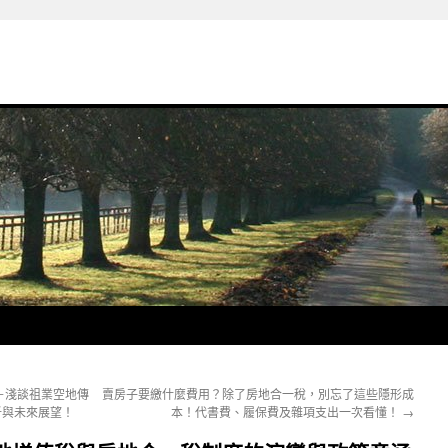
－淺談祖業空地傳
賣房子要繳什麼費用？除了房地合一稅，別忘了這些隱形成
析與未來展望！
本！代書費、履保費及雜項支出一次看懂！
→