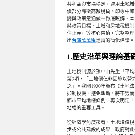
土地增
共利益與市場穩定，運用
價部分課徵高額稅負。印象中如
變與政策意涵做一徹底瞭解，
本
與政策目標、土增和房地稅機制
住正義」等核心價值，完整整理
出
台灣萬萬稅
迷霧的簡化建議。
1.歷史沿革與理論基
土地稅制源於孫中山先生「平均
第3項，「土地價值非因施以勞
之」。我國1930年頒布《土
抑制投機、避免壟斷，將不勞而
都市平均地權條例，再次明定「
地權的重要工具。
從經濟學角度來看，土地增值稅
步或公共建設的成果，政府對此