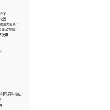
會公平：
效配置：
共建設與服務：
分國家/地區)：
期使用
洞
23財政資料推估）
益
共