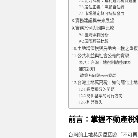
7.2 能力課稅：獲利越高稅負越重
7.3 居住正義：照顧自住者
7.4 市場穩定與可持續發展
8.實務建議與未來展望
9.實務案例與國際比較
9-1.臺灣案例分析
9-2.國際經驗比較
10.土地增值稅與房地合一稅之重
11.公共利益與社會公義的實現
表八：台灣土地稅制總整理表
補充說明
政策方向與未來發展
12.台灣土地萬萬稅，如何簡化土
12-1.過度細分的問題
12-2.簡化基準的可行方向
12-3.利弊得失
前言：掌握不動產稅
台灣的土地與房屋因為「不可再