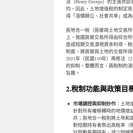
治（Henry George）的
均。因此，土地增值稅的制定背
得「漲價歸公、社會共享」成為
房地合一稅（房屋與土地交易所
上，我國房屋交易所得由綜合所
造成短期交易漠視資本利得、稅基
制度，將房屋與土地的交易所得
2021年（民國110年）再修
的抑制。整體而言，兩稅制的演
旨趣​。
2.稅制功能與政策目
市場調控與抑制炒作
：土地
針對所有權移轉時的地價增
共；房地合一稅則將土地和
對短期持有者祭出高稅率（例
計鼓勵長期持有、減少短線