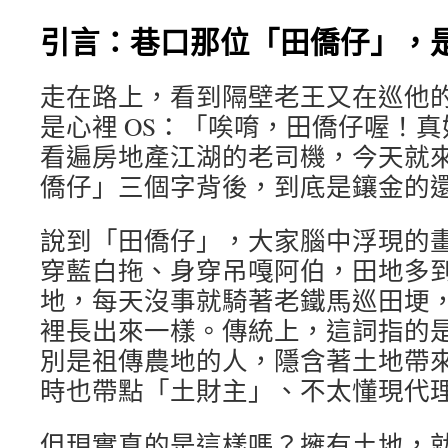
引言：巷口那位「田僑仔」，
走在路上，看到隔壁老王又在巡他
是心裡 OS：「唉唷，田僑仔喔！
看遍房地產江湖的老司機，今天就
僑仔」三個字背後，到底是鑲金的
說到「田僑仔」，大家腦中浮現的
穿藍白拖、身穿吊嘎阿伯，田地多
地，每天沒事就騎著老鐵馬巡田埂
裡長出來一樣。傳統上，這詞指的
別是祖傳農地的人，隱含著土地帶
時也帶點「土財主」、不太懂現代
但現實真的是這樣嗎？擁有土地，