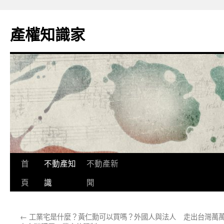
跳
至
產權知識家
主
要
內
容
首
不動產知
不動產新
頁
識
聞
←
工業宅是什麼？黃仁勳可以買嗎？外國人與法人
走出台灣萬