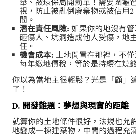
舉、被環保局開罰單！需要圍籬
視，防止被亂倒廢棄物或被佔用
2
間。
潛在責任風險:
如果你的地沒有管
砸傷人、坑洞造成他人受傷，地
任。
機會成本:
土地閒置在那裡，不僅
每年繳地價稅，等於是持續在燒
你以為當地主很輕鬆？光是「顧」
了！
D. 開發難題：夢想與現實的距離
就算你的土地條件很好，法規也允
地變成一棟建築物，中間的過程充