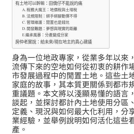
有土地可以幹嘛：田僑仔不能說的痛
A. 稅務大魔王：地價稅與土增稅
B. 法規限制：綁手綁腳動彈不得
C. 管理維護：閒置也是錢坑
D. 開發難題：夢想與現實的距離
E.繼承風暴：分產變成分家
房仲老實說：給未來/現在地主的真心建議
身為一位地政專家，從業多年以來
流傳下來的空地如何從初衷的耕作
市發展過程中的閒置土地。這些土
家庭的故事，其本質更關係到都市
重議題。本文將以淺顯易懂的語言
談起，並探討都計內土地使用分區
定義、現況與如何最大化利用，分
業經驗，並舉例說明如何活化這些
產。