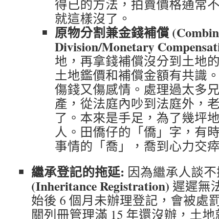
得已的方法，拍賣價格通常
就這樣沒了。
原物分割兼金錢補償 (Combin
Division/Monetary Compensat
地，再拿錢補償沒分到土地
土地鑑價和補償金額有共識。
傷錢又傷感情
。處理過太多
產，從法庭內吵到法庭外，
了。本來是手足，為了幾坪
人。田僑仔的「僑」字，有
事情的「喬」，喬到心力交
繼承登記的拖延:
因為繼承人談不
(Inheritance Registration)
遲遲無
始後 6 個月未辦理登記，會被處
關列冊管理滿 15 年還沒辦，土