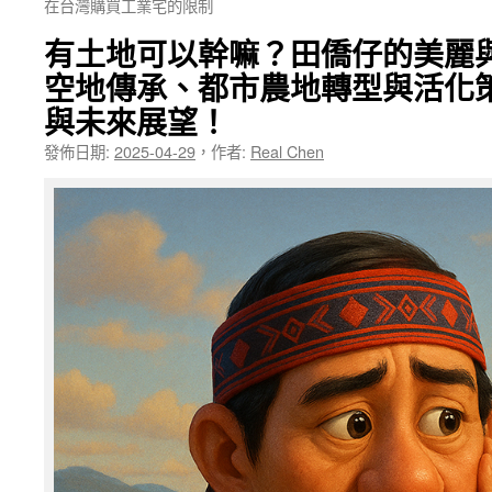
在台灣購買工業宅的限制
有土地可以幹嘛？田僑仔的美麗
空地傳承、都市農地轉型與活化
與未來展望！
發佈日期:
2025-04-29
，
作者:
Real Chen