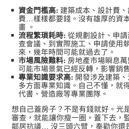
資金門檻高:
建築成本、設計費、
費…樣樣都要錢。沒有雄厚的資
畫 。
流程繁瑣耗時:
從規劃設計、申請
查會議、到實際施工、申請使用
來，幾年時間可能就過去了。
市場風險難料:
房地產市場瞬息萬
可能市場景氣已經反轉，影響銷
專業知識要求高:
開發涉及建築、
多方面專業知識。自己不懂，就
代書、營造廠等專業團隊。
想自己蓋房子？不是有錢就好。光
審查，就能讓你瘦一圈。蓋下去，
鄰居抗議… 沒三頭六臂，奉勸你還