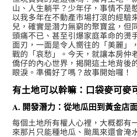
山、人生躺平？少年仔，事情不是
以我多年在不動產市場打滾的經驗
兒，確實是潛力無窮的聚寶盆，但
頭痛不已、甚至引爆家庭革命的燙
面刃，一面是令人嚮往的「美麗」
戰的「哀愁」。今天，就讓本房仲
僑仔的內心世界，揭開這土地背後
眼淚。準備好了嗎？故事開始囉！
有土地可以幹嘛：口袋麥可麥
A. 開發潛力：從地瓜田到黃金店
每個土地所有權人心裡，大概都有
來那片只能種地瓜、颱風來還會淹