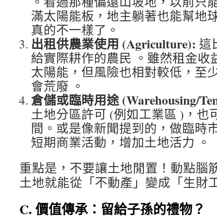
。看過那種偏遠山坡地，以前只
滿太陽能板，地主躺著也能幫地
真的不一樣了。
出租供農業使用 (Agriculture):
這
給實際耕作的農民 。雖然租金收
太陽能，但風險也相對較低，至
會荒廢 。
倉儲或臨時用途 (Warehousing/Temp
土地分區許可 (例如工業區 )，
間。或是像新聞提到的，做臨時
短期商業活動，增加土地活力 。
重點是，不要讓土地閒置！動點腦
土地就能從「不動產」變成「生財
C. 價值傳承：留給子孫的禮物？