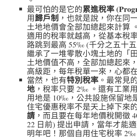
。
累進稅率 (Progres
最可怕的是它的
歸戶制
用
，也就是說，你在同
土地地價會全部加總起來計算 
適用的稅率就越高，從基本稅率 1
路跳到最高 55‰ (千分之五十
繼承了一堆零散小塊土地的「
土地價值不高，全部加總起來
高級距，每年稅單一來，心都
特別稅率
當然，也有
。最常見
地
，稅率只要 2‰ 。還有工業
用地是 10‰，公共設施保留地是
住宅優惠稅率不是天上掉下來
請
，而且要在每年地價稅開徵 40 
22 日前) 提出申請，當年才能
明年吧！那個自用住宅稅率 2‰ 