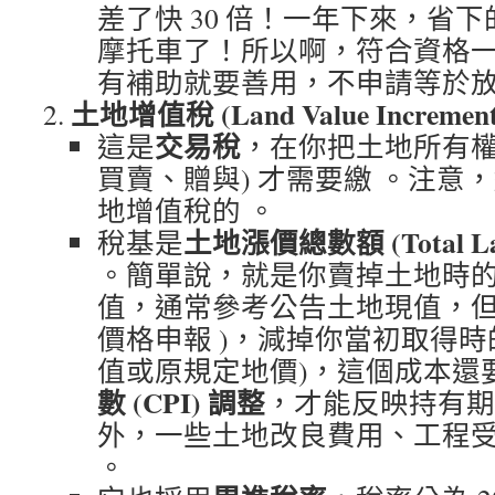
差了快 30 倍！一年下來，省
摩托車了！所以啊，符合資格
有補助就要善用，不申請等於
土地增值稅 (Land Value Increment 
交易稅
這是
，在你把土地所有權
買賣、贈與) 才需要繳 。注意，
地增值稅的 。
土地漲價總數額 (Total Land
稅基是
。簡單說，就是你賣掉土地時的
值，通常參考公告土地現值，
價格申報
)，減掉你當初取得時
值或原規定地價)，這個成本還
數 (CPI) 調整
，才能反映持有
外，一些土地改良費用、工程
。