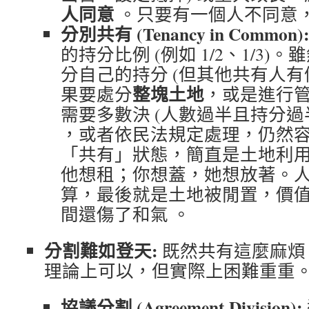
人同意
。只要有一個人不同意
分別共有 (Tenancy in Common)
的持分比例 (例如 1/2、1/3
分自己的持分 (但其他共有人有
整塊土地
果要處分
，或是進行
需要多數決 (人數過半且持分過半
，或者依民法規定處理，仍然容
「共有」狀態，簡直是土地利
他想租；你想蓋，她想放著。
算，最後就是土地被閒置，價
間還傷了和氣 。
分割難如登天:
既然共有這麼麻煩
理論上可以，但實際上困難重重
協議分割 (Agreement Division):