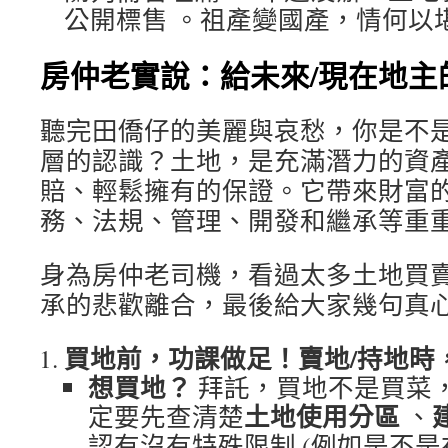
公開標售
。祖產變國產，情何以
房仲老實說：給未來/現在地主
聽完田僑仔的美麗與哀愁，你是不
層的認識？土地，是充滿潛力的資
賠、輕鬆擁有的保證。它帶來財富
務、法規、管理、開發和繼承等重
身為房仲老司機，看過太多土地買
承的悲歡離合，最後給大家幾句真
買地前，功課做足！賣地/持地時
想買地？
拜託，買地不是買菜
土地使用分區
定要先查清楚
、
認有沒有特殊限制 (例如是不