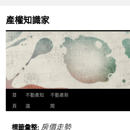
跳
至
產權知識家
主
要
內
容
首
不動產知
不動產新
頁
識
聞
房價走勢
標籤彙整: