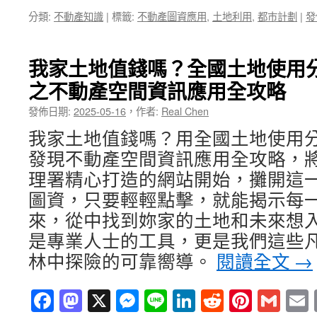
分類:
不動產知識
|
標籤:
不動產圖資應用
,
土地利用
,
都巿計劃
|
發
我家土地值錢嗎？全國土地使用
之不動產空間資訊應用全攻略
發佈日期:
2025-05-16
，
作者:
Real Chen
我家土地值錢嗎？用全國土地使用
發現不動產空間資訊應用全攻略，
理署精心打造的網站開始，攤開這
圖資，只要輕輕點擊，就能揭示每
來，從中找到妳家的土地和未來想
是專業人士的工具，更是我們這些
林中探險的可靠嚮導。
閱讀全文
→
Facebook
Mastodon
X
Messenger
Line
LinkedIn
Reddit
Pintere
Gma