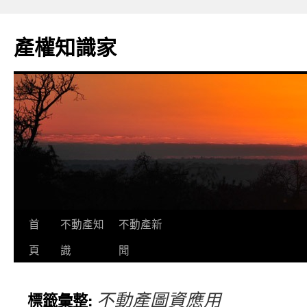
跳
至
產權知識家
主
要
內
容
首
不動產知
不動產新
頁
識
聞
不動產圖資應用
標籤彙整: